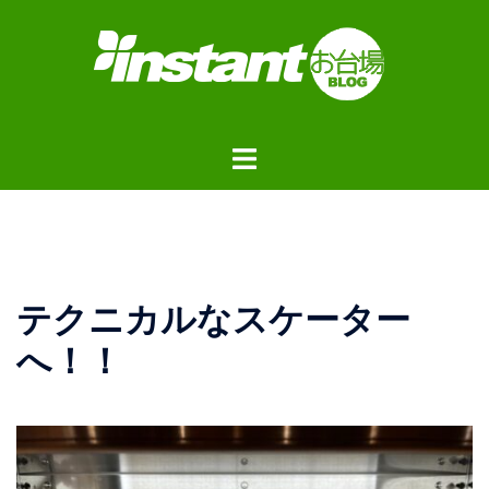
コ
ン
テ
ン
ツ
ト
へ
グ
ス
ル
キ
メ
ッ
ニ
プ
ュ
テクニカルなスケーター
ー
へ！！