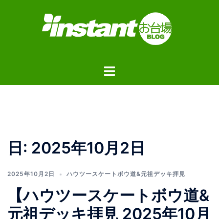
コ
ン
テ
ン
ツ
ト
へ
グ
ス
ル
キ
メ
ッ
ニ
プ
ュ
日:
2025年10月2日
ー
2025年10月2日
ハウツースケートボウ道&元祖デッキ拝見
【ハウツースケートボウ道&
元祖デッキ拝見 2025年10月