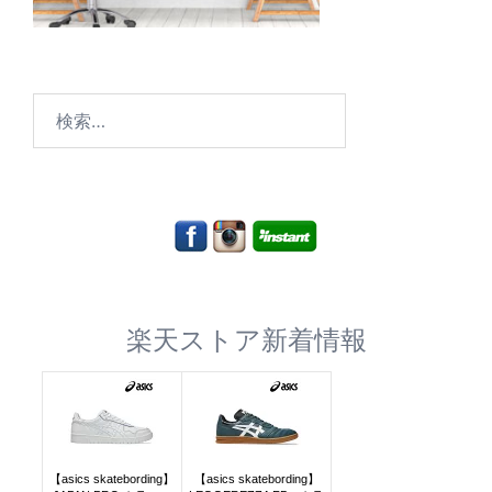
検
索:
楽天ストア新着情報