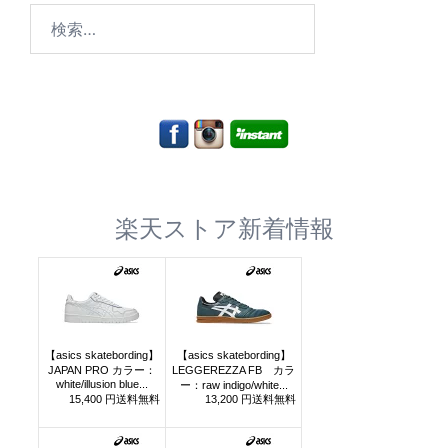
検
索:
楽天ストア新着情報