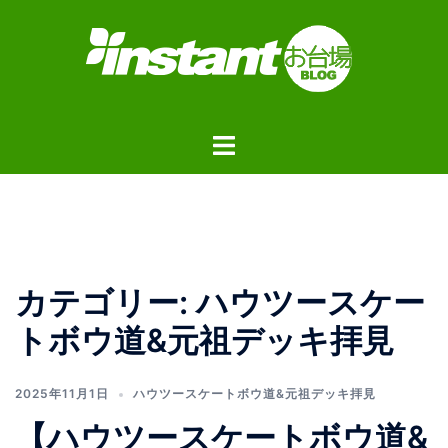
コ
ン
テ
ン
ツ
ト
へ
グ
ス
ル
キ
メ
ッ
ニ
プ
ュ
カテゴリー:
ハウツースケー
ー
トボウ道&元祖デッキ拝見
2025年11月1日
ハウツースケートボウ道&元祖デッキ拝見
【ハウツースケートボウ道&