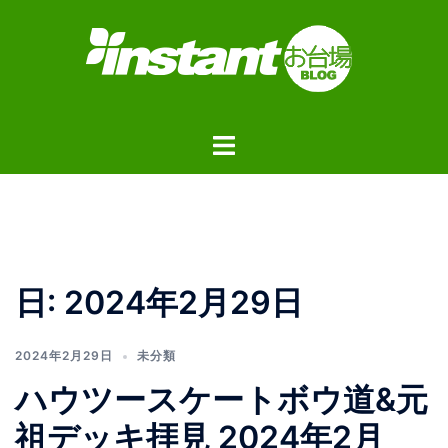
コ
ン
テ
ン
ツ
ト
へ
グ
ス
ル
キ
メ
ッ
ニ
プ
ュ
日:
2024年2月29日
ー
2024年2月29日
未分類
ハウツースケートボウ道&元
祖デッキ拝見 2024年2月