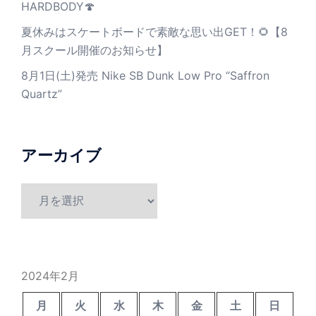
HARDBODY🍄
夏休みはスケートボードで素敵な思い出GET！🌻【8
月スクール開催のお知らせ】
8月1日(土)発売 Nike SB Dunk Low Pro “Saffron
Quartz”
アーカイブ
ア
ー
カ
イ
ブ
2024年2月
月
火
水
木
金
土
日