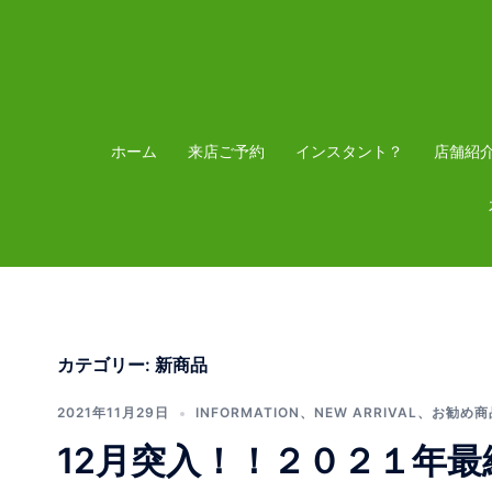
コ
ン
テ
ン
ツ
ホーム
来店ご予約
インスタント？
店舗紹
へ
ス
キ
ッ
プ
カテゴリー:
新商品
2021年11月29日
INFORMATION
、
NEW ARRIVAL
、
お勧め商
12月突入！！２０２１年最終