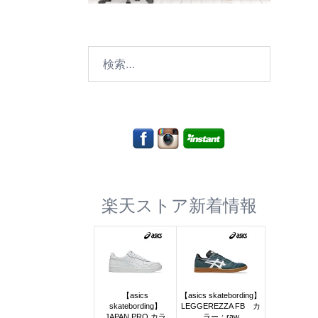
検
索:
楽天ストア新着情報