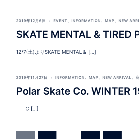
2019年12月6日
EVENT
、
INFORMATION
、
MAP
、
NEW ARR
SKATE MENTAL & TIRED
12/7(土)よりSKATE MENTAL＆ […]
2019年11月27日
INFORMATION
、
MAP
、
NEW ARRIVAL
、
Polar Skate Co. WINTER
C […]
投