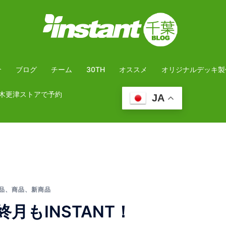
介
ブログ
チーム
30TH
オススメ
オリジナルデッキ製
木更津ストアで予約
JA
品
、
商品
、
新商品
月もINSTANT！