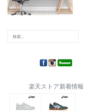
検
索:
楽天ストア新着情報