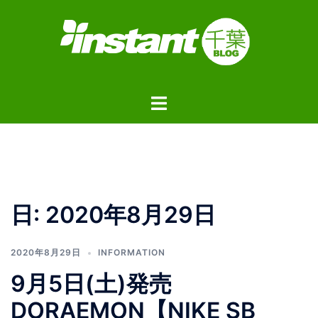
コ
ン
テ
ン
ツ
ト
へ
グ
ス
ル
キ
メ
ッ
ニ
プ
ュ
日:
2020年8月29日
ー
2020年8月29日
INFORMATION
9月5日(土)発売
DORAEMON【NIKE SB