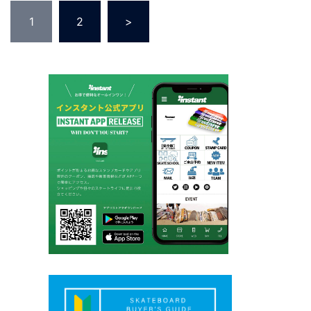
投
1
2
>
稿
の
ペ
ー
ジ
送
り