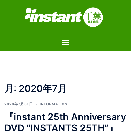
コ
ン
テ
ン
ツ
ト
へ
グ
ス
ル
キ
メ
ッ
ニ
プ
ュ
月:
2020年7月
ー
2020年7月31日
INFORMATION
『instant 25th Anniversary
DVD “INSTANTS 25TH”』