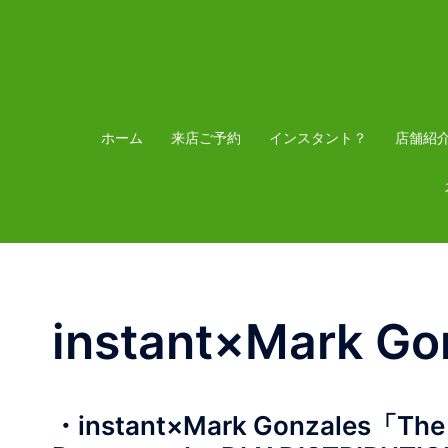
コ
ン
テ
ン
ツ
ホーム
来店ご予約
インスタント？
店舗紹
へ
ス
キ
ッ
プ
instant×Mark Go
・instant×Mark Gonzales「The S