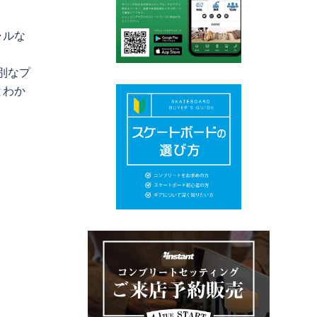
ャルな
特別なプ
とわか