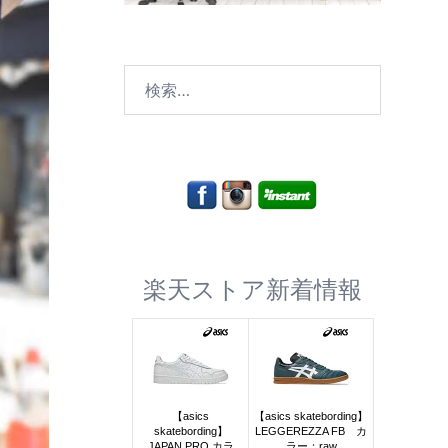
検
索:
楽天ストア新着情報