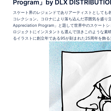
Program」by DLX DISTRIBUTIO
スケート界のレジェンドでありアーティストとしても
コレクション。コロナにより落ち込んだ雰囲気を盛り立てようとDLX 
Appreciation Program」と題して世界中の
ロジェクトにインスタントも選んで頂きこのような素
るイラストに創立年である95が刻まれた25周年を飾る光栄な