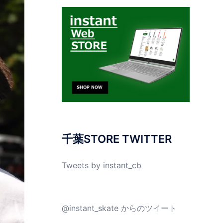
千葉STORE TWITTER
Tweets by instant_cb
@instant_skate からのツイート