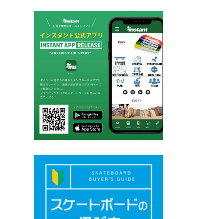
ペ
ー
ジ
送
り