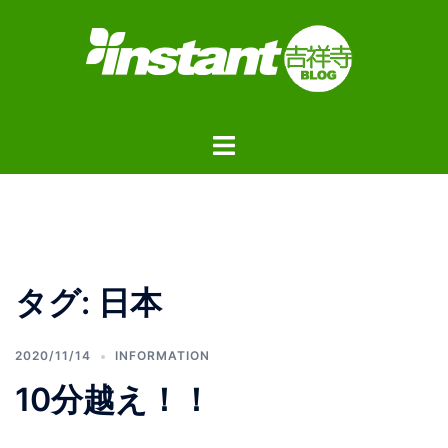
コ
ン
テ
ン
ツ
ト
へ
グ
ス
ル
キ
メ
ッ
ニ
プ
ュ
タグ:
日本
ー
2020/11/14
INFORMATION
10分越え！！