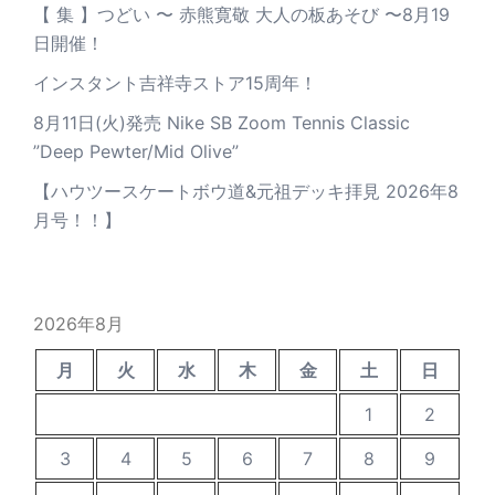
【 集 】つどい 〜 赤熊寛敬 大人の板あそび 〜8月19
日開催！
インスタント吉祥寺ストア15周年！
8月11日(火)発売 Nike SB Zoom Tennis Classic
”Deep Pewter/Mid Olive”
【ハウツースケートボウ道&元祖デッキ拝見 2026年8
月号！！】
2026年8月
月
火
水
木
金
土
日
1
2
3
4
5
6
7
8
9