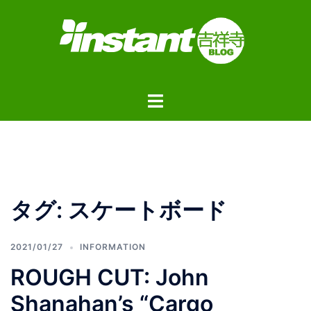
コ
ン
テ
ン
ツ
ト
へ
グ
ス
ル
キ
メ
ッ
ニ
プ
ュ
タグ:
スケートボード
ー
2021/01/27
INFORMATION
ROUGH CUT: John
Shanahan’s “Cargo