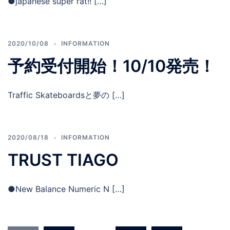
●japanese super rat!! […]
2020/10/08
INFORMATION
予約受付開始！10/10発売！
Traffic Skateboardsと夢の […]
2020/08/18
INFORMATION
TRUST TIAGO
●New Balance Numeric N […]