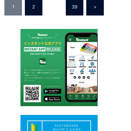
投
1
2
…
39
>
稿
の
ペ
ー
ジ
送
り