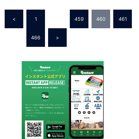
投
<
1
…
459
460
461
稿
の
…
466
>
ペ
ー
ジ
送
り