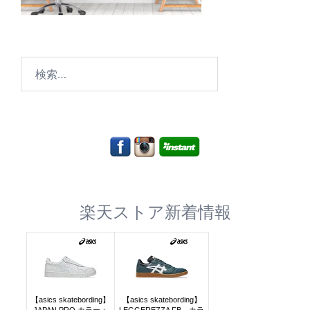
検
索:
楽天ストア新着情報