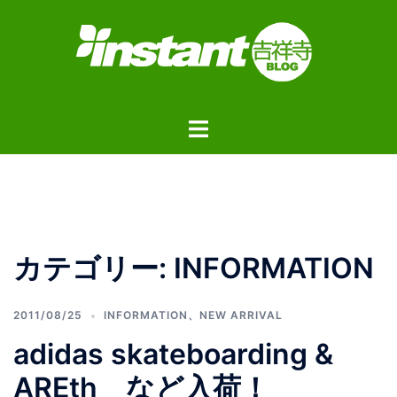
コ
ン
テ
ン
ツ
ト
へ
グ
ス
ル
キ
メ
ッ
ニ
プ
ュ
カテゴリー:
INFORMATION
ー
2011/08/25
INFORMATION
、
NEW ARRIVAL
adidas skateboarding &
AREth など入荷！