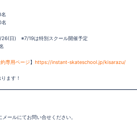
0名
0名
7/26(日) ※7/19は特別スクール開催予定
0名
予約専用ページ
】
https://instant-skateschool.jp/kisarazu/
おります！
o.jp にメールにてお問い合せください。