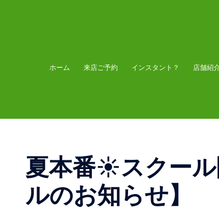
コ
ン
テ
ン
ツ
ホーム
来店ご予約
インスタント？
店舗紹
へ
ス
キ
ッ
プ
夏本番☀️スクール
ルのお知らせ】