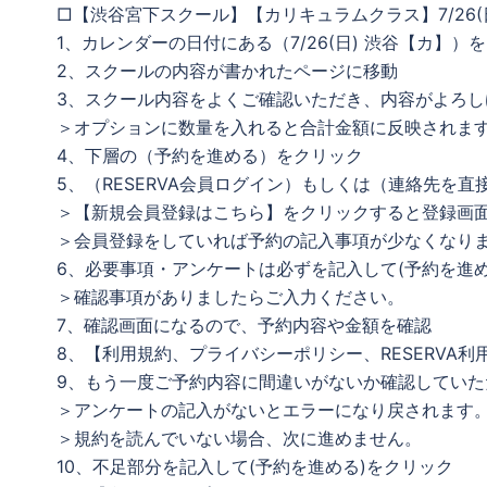
□【渋谷宮下スクール】【カリキュラムクラス】7/26(
1、カレンダーの日付にある（7/26(日) 渋谷【カ】）
2、スクールの内容が書かれたページに移動
3、スクール内容をよくご確認いただき、内容がよろし
＞オプションに数量を入れると合計金額に反映されま
4、下層の（予約を進める）をクリック
5、（RESERVA会員ログイン）もしくは（連絡先を
＞【新規会員登録はこちら】をクリックすると登録画
＞会員登録をしていれば予約の記入事項が少なくなり
6、必要事項・アンケートは必ずを記入して(予約を進め
＞確認事項がありましたらご入力ください。
7、確認画面になるので、予約内容や金額を確認
8、【利用規約、プライバシーポリシー、RESERVA
9、もう一度ご予約内容に間違いがないか確認していた
＞アンケートの記入がないとエラーになり戻されます
＞規約を読んでいない場合、次に進めません。
10、不足部分を記入して(予約を進める)をクリック