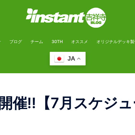
介
ブログ
チーム
30TH
オススメ
オリジナルデッキ製
JA
開催‼️【7月スケジュ