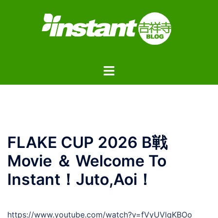
コ
ン
テ
ン
ツ
ト
へ
グ
ス
ル
キ
メ
ッ
ニ
プ
ュ
FLAKE CUP 2026 B戦
ー
Movie ＆ Welcome To
Instant！Juto,Aoi！
https://www.youtube.com/watch?v=fVyUVlqKBOo