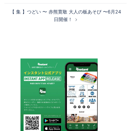
ナ
【 集 】つどい 〜 赤熊寛敬 大人の板あそび 〜6月24
ビ
日開催！
ゲ
ー
シ
ョ
ン