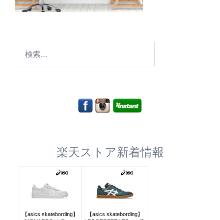
検
索:
楽天ストア新着情報