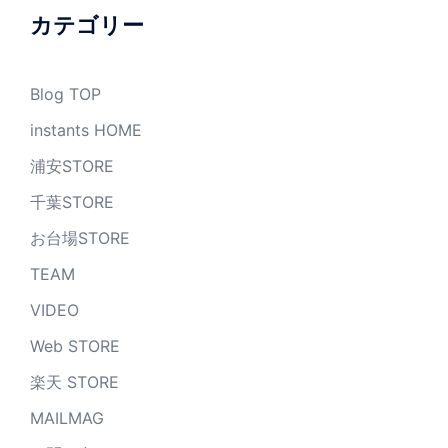
ブ
カテゴリー
Blog TOP
instants HOME
浦安STORE
千葉STORE
お台場STORE
TEAM
VIDEO
Web STORE
楽天 STORE
MAILMAG