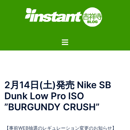
コ
ン
テ
ン
ツ
ト
へ
グ
ス
ル
キ
メ
ッ
ニ
プ
ュ
2月14日(土)発売 Nike SB
ー
Dunk Low Pro ISO
”BURGUNDY CRUSH”
【事前WEB抽選のレギュレーション変更のお知らせ】