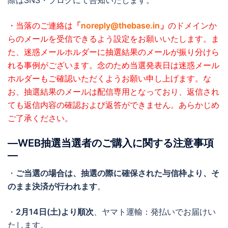
際はSNS・ブログにて告知いたします。
・当落のご連絡は
「
noreply@thebase.in
」
のドメインか
らのメールを受信できるよう設定をお願いいたします。
ま
た、迷惑メールホルダーに抽選結果のメールが振り分けら
れる事例がございます。念のため当選発表日は迷惑メール
ホルダーもご確認いただくようお願い申し上げます。
な
お、抽選結果のメールは配信専用となっており、返信され
ても返信内容の確認および返答ができません。あらかじめ
ご了承ください。
―WEB抽選当選者のご購入に関する注意事項
―
・
ご当選の場合は、抽選の際に確保された与信枠より、そ
のまま決済が行われます
。
・
2月14日(土)より順次
、ヤマト運輸：発払いでお届けい
たします。