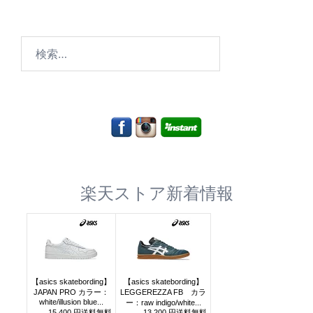
検
索:
楽天ストア新着情報