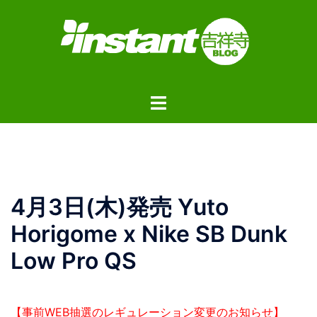
コ
ン
テ
ン
ツ
ト
へ
グ
ス
ル
キ
メ
ッ
ニ
プ
ュ
4月3日(木)発売 Yuto
ー
Horigome x Nike SB Dunk
Low Pro QS
【事前WEB抽選のレギュレーション変更のお知らせ】