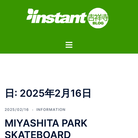
コ
ン
テ
ン
ツ
ト
へ
グ
ス
ル
キ
メ
ッ
ニ
プ
ュ
日:
2025年2月16日
ー
2025/02/16
INFORMATION
MIYASHITA PARK
SKATEBOARD