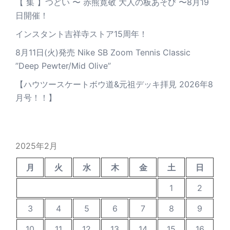
【 集 】つどい 〜 赤熊寛敬 大人の板あそび 〜8月19
日開催！
インスタント吉祥寺ストア15周年！
8月11日(火)発売 Nike SB Zoom Tennis Classic
”Deep Pewter/Mid Olive”
【ハウツースケートボウ道&元祖デッキ拝見 2026年8
月号！！】
2025年2月
月
火
水
木
金
土
日
1
2
3
4
5
6
7
8
9
10
11
12
13
14
15
16