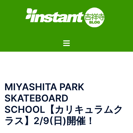
コ
ン
テ
ン
ツ
ト
へ
グ
ス
ル
キ
メ
ッ
ニ
プ
ュ
MIYASHITA PARK
ー
SKATEBOARD
SCHOOL【カリキュラムク
ラス】2/9(日)開催！