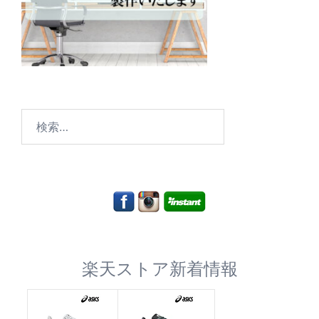
検
索:
楽天ストア新着情報