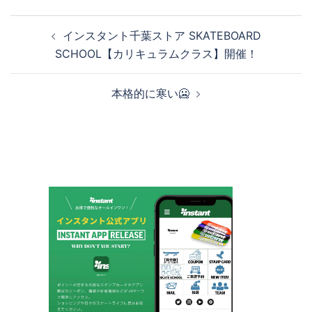
投
インスタント千葉ストア SKATEBOARD
稿
SCHOOL【カリキュラムクラス】開催！
ナ
ビ
本格的に寒い🥶
ゲ
ー
シ
ョ
ン