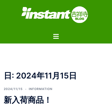
コ
ン
テ
ン
ツ
ト
へ
グ
ス
ル
キ
メ
ッ
ニ
プ
ュ
日:
2024年11月15日
ー
2024/11/15
INFORMATION
新入荷商品！