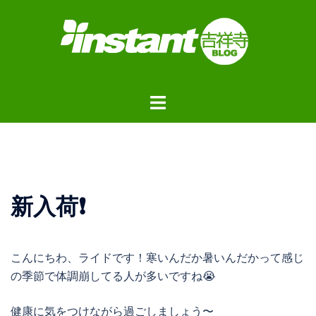
コ
ン
テ
ン
ツ
ト
へ
グ
ス
ル
キ
メ
ッ
ニ
プ
ュ
新入荷❗️
ー
こんにちわ、ライドです！寒いんだか暑いんだかって感じ
の季節で体調崩してる人が多いですね😭
健康に気をつけながら過ごしましょう〜