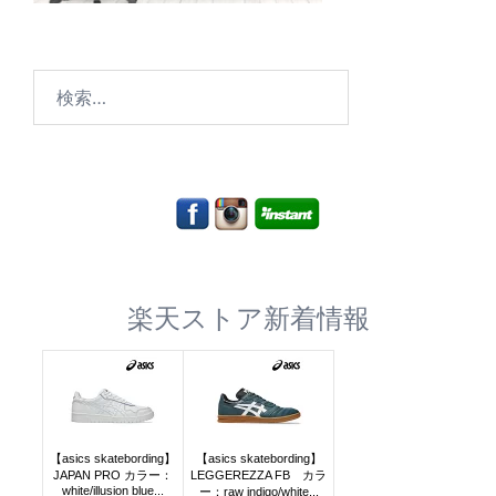
検
索:
楽天ストア新着情報