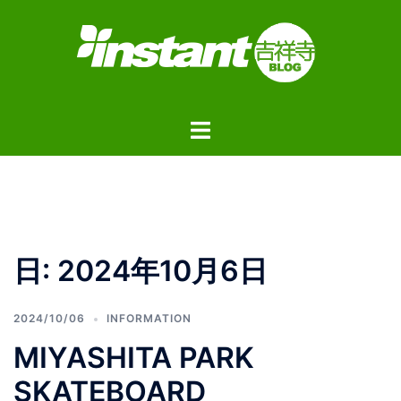
コ
ン
テ
ン
ツ
ト
へ
グ
ス
ル
キ
メ
ッ
ニ
プ
ュ
日:
2024年10月6日
ー
2024/10/06
INFORMATION
MIYASHITA PARK
SKATEBOARD