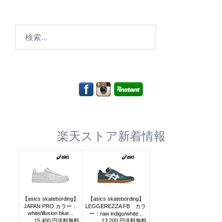
検
索:
楽天ストア新着情報