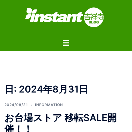
コ
ン
テ
ン
ツ
ト
へ
グ
ス
ル
キ
メ
ッ
ニ
プ
ュ
日:
2024年8月31日
ー
2024/08/31
INFORMATION
お台場ストア 移転SALE開
催！！