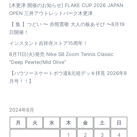
[木更津 開催のお知らせ] FLAKE CUP 2026 JAPAN
OPEN 三井アウトレットパーク木更津
【 集 】つどい 〜 赤熊寛敬 大人の板あそび 〜8月19
日開催！
インスタント吉祥寺ストア15周年！
8月11日(火)発売 Nike SB Zoom Tennis Classic
”Deep Pewter/Mid Olive”
【ハウツースケートボウ道&元祖デッキ拝見 2026年8
月号！！】
2024年8月
月
火
水
木
金
土
日
1
2
3
4