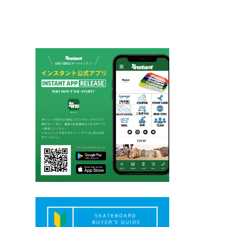
ー
シ
ョ
ン