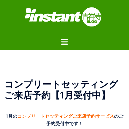
コ
ン
テ
ン
ツ
ト
へ
グ
ス
ル
キ
メ
ッ
ニ
プ
ュ
コンプリートセッティング
ー
ご来店予約【1月受付中】
1月の
コ
ンプリートセ
ッティングご来店予約サービス
のご
予約受付中です！