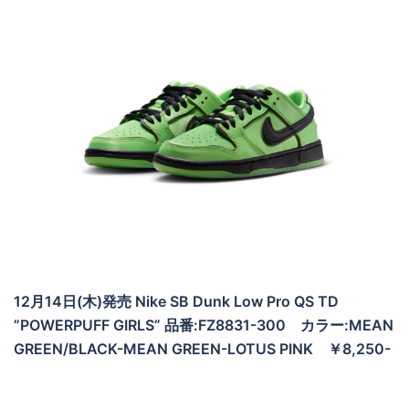
12月14日(木)発売 Nike SB Dunk Low Pro QS TD
”POWERPUFF GIRLS” 品番:FZ8831-300 カラー:MEAN
GREEN/BLACK-MEAN GREEN-LOTUS PINK ￥8,250-