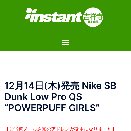
コ
ン
テ
ン
ツ
ト
へ
グ
ス
ル
キ
メ
ッ
ニ
プ
ュ
12月14日(木)発売 Nike SB
ー
Dunk Low Pro QS
“POWERPUFF GIRLS”
【ご当選メール通知のアドレスが変更になりました】