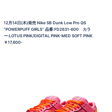
12月14日(木)発売 Nike SB Dunk Low Pro QS
”POWERPUFF GIRLS” 品番:FD2631-600 カラ
ー:LOTUS PINK/DIGITAL PINK-MED SOFT PINK
￥17,600-