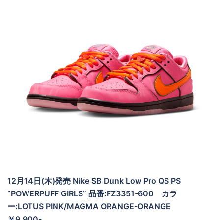
12月14日(木)発売 Nike SB Dunk Low Pro QS PS
”POWERPUFF GIRLS” 品番:FZ3351-600 カラ
ー:LOTUS PINK/MAGMA ORANGE-ORANGE
￥9,900-