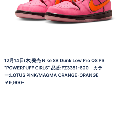
12月14日(木)発売 Nike SB Dunk Low Pro QS PS
”POWERPUFF GIRLS” 品番:FZ3351-600 カラ
ー:LOTUS PINK/MAGMA ORANGE-ORANGE
￥9,900-