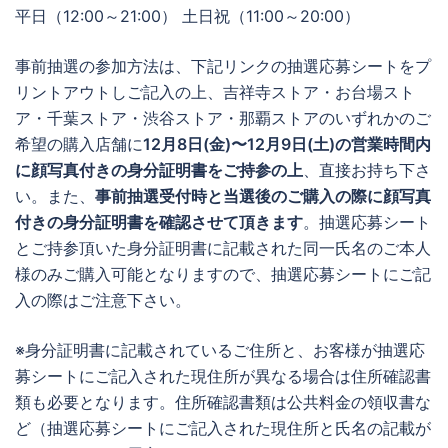
平日（12:00～21:00） 土日祝（11:00～20:00）
事前抽選の参加方法は、下記リンクの抽選応募シートをプ
リントアウトしご記入の上、吉祥寺ストア・お台場スト
ア・千葉ストア・渋谷ストア・那覇ストアのいずれかのご
希望の購入店舗に
12月8日(金)〜12月9日(土)の営業時間内
に顔写真付きの身分証明書をご持参の上
、直接お持ち下さ
い。また、
事前抽選受付時と当選後のご購入の際に顔写真
付きの身分証明書を確認させて頂きます
。抽選応募シート
とご持参頂いた身分証明書に記載された同一氏名のご本人
様のみご購入可能となりますので、抽選応募シートにご記
入の際はご注意下さい。
※身分証明書に記載されているご住所と、お客様が抽選応
募シートにご記入された現住所が異なる場合は住所確認書
類も必要となります。住所確認書類は公共料金の領収書な
ど（抽選応募シートにご記入された現住所と氏名の記載が