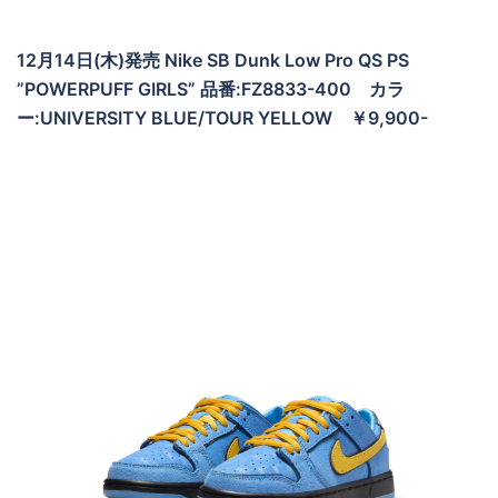
12月14日(木)発売 Nike SB Dunk Low Pro QS PS
”POWERPUFF GIRLS” 品番:FZ8833-400 カラ
ー:UNIVERSITY BLUE/TOUR YELLOW ￥9,900-