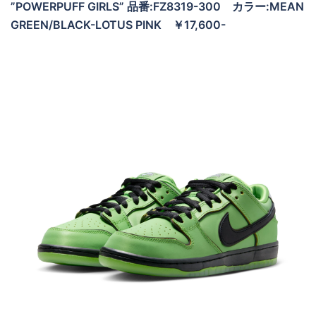
”POWERPUFF GIRLS” 品番:FZ8319-300 カラー:MEAN
GREEN/BLACK-LOTUS PINK ￥17,600-