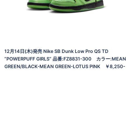
12月14日(木)発売 Nike SB Dunk Low Pro QS TD
”POWERPUFF GIRLS” 品番:FZ8831-300 カラー:MEAN
GREEN/BLACK-MEAN GREEN-LOTUS PINK ￥8,250-