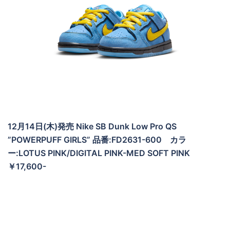
12月14日(木)発売 Nike SB Dunk Low Pro QS
”POWERPUFF GIRLS” 品番:FD2631-600 カラ
ー:LOTUS PINK/DIGITAL PINK-MED SOFT PINK
￥17,600-