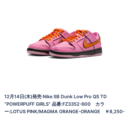
12月14日(木)発売 Nike SB Dunk Low Pro QS TD
”POWERPUFF GIRLS” 品番:FZ3352-600 カラ
ー:LOTUS PINK/MAGMA ORANGE-ORANGE ￥8,250-