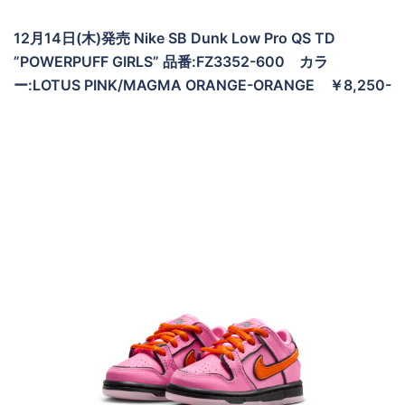
12月14日(木)発売 Nike SB Dunk Low Pro QS TD
”POWERPUFF GIRLS” 品番:FZ3352-600 カラ
ー:LOTUS PINK/MAGMA ORANGE-ORANGE ￥8,250-