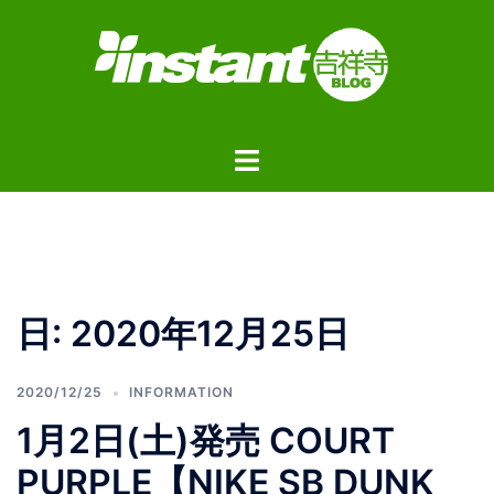
コ
ン
テ
ン
ツ
ト
へ
グ
ス
ル
キ
メ
ッ
ニ
プ
ュ
日:
2020年12月25日
ー
2020/12/25
INFORMATION
1月2日(土)発売 COURT
PURPLE【NIKE SB DUNK