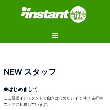
コ
ン
テ
ン
ツ
ト
へ
グ
ス
ル
キ
メ
ッ
ニ
プ
ュ
NEW スタッフ
ー
●はじめまして
ここ最近インスタントで働きはじめたレイで す！吉祥寺
ストアに勤務しています。