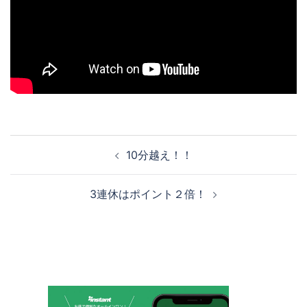
投
10分越え！！
稿
ナ
3連休はポイント２倍！
ビ
ゲ
ー
シ
ョ
ン