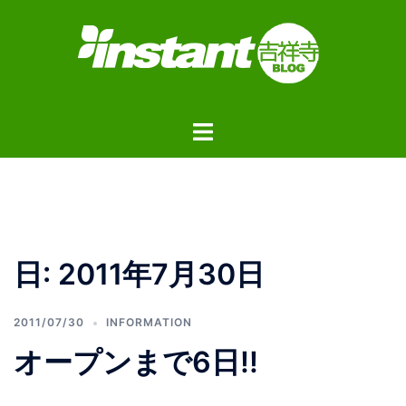
コ
ン
テ
ン
ツ
ト
へ
グ
ス
ル
キ
メ
ッ
ニ
プ
ュ
日:
2011年7月30日
ー
2011/07/30
INFORMATION
オープンまで6日!!