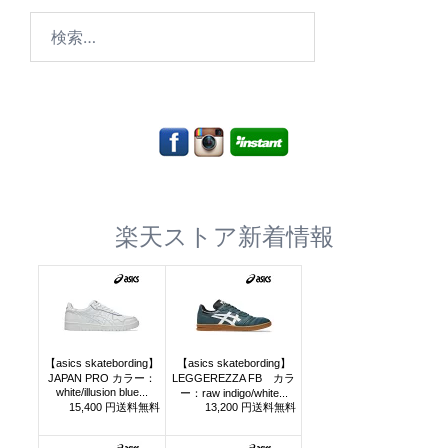
検
索:
楽天ストア新着情報