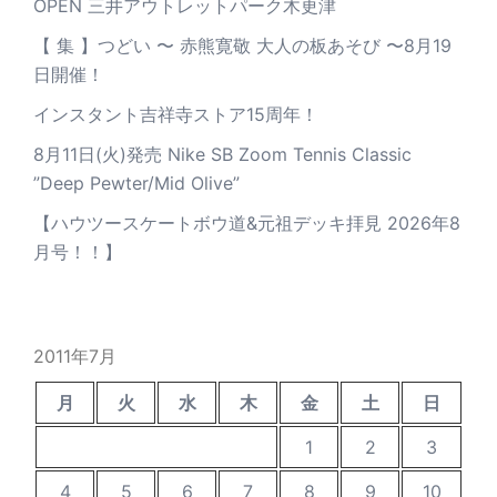
OPEN 三井アウトレットパーク木更津
【 集 】つどい 〜 赤熊寛敬 大人の板あそび 〜8月19
日開催！
インスタント吉祥寺ストア15周年！
8月11日(火)発売 Nike SB Zoom Tennis Classic
”Deep Pewter/Mid Olive”
【ハウツースケートボウ道&元祖デッキ拝見 2026年8
月号！！】
2011年7月
月
火
水
木
金
土
日
1
2
3
4
5
6
7
8
9
10