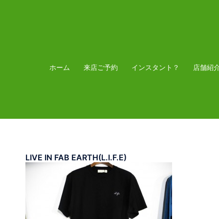
コ
ン
テ
ン
ツ
ホーム
来店ご予約
インスタント？
店舗紹
へ
ス
キ
ッ
プ
LIVE IN FAB EARTH(L.I.F.E)