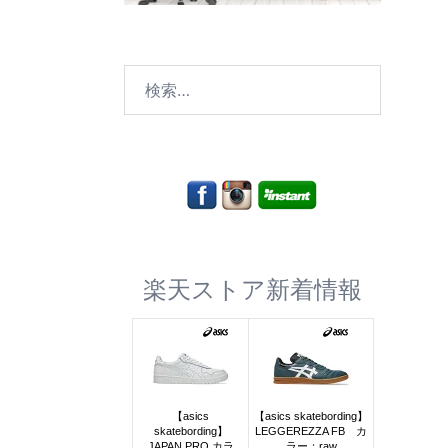
検
索:
楽天ストア新着情報