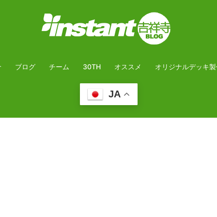
介
ブログ
チーム
30TH
オススメ
オリジナルデッキ製
JA