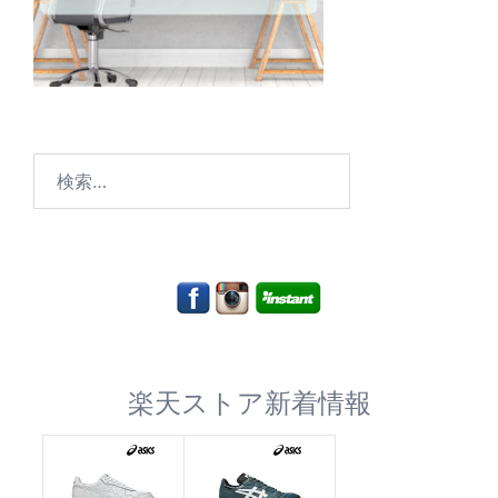
検
索:
楽天ストア新着情報