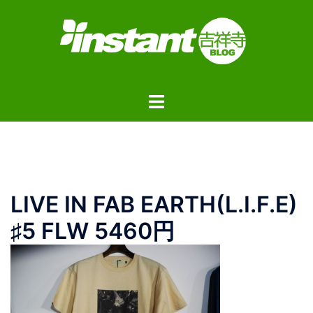
コ
ン
テ
ン
ツ
ト
へ
グ
ス
ル
キ
メ
ッ
ニ
プ
ュ
LIVE IN FAB EARTH(L.I.F.E)
ー
♯5 FLW 5460円