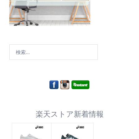
検
索:
楽天ストア新着情報