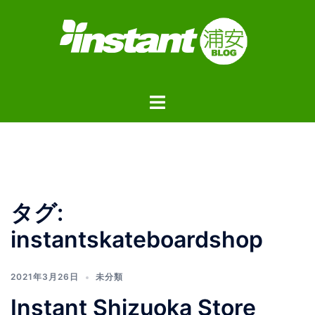
コ
ン
テ
ン
ツ
ト
へ
グ
ス
ル
キ
メ
ッ
ニ
プ
ュ
タグ:
ー
instantskateboardshop
2021年3月26日
未分類
Instant Shizuoka Store