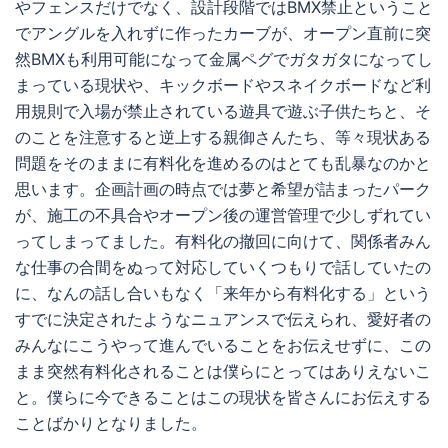
やフェンスだけでなく、設計段階ではBMX禁止ということ
でアングルを入れずに作ったカーブが、オープン直前に突
然BMXも利用可能になって金属ペグでガタガタになってし
まっている現状や、キックボードやスネイクボードなど利
用規則で入場が禁止されている遊具で遊ぶ子供たちと、そ
のことを注意すると逆上する親御さんたち、等々現状ある
問題をそのままに有料化を進めるのはとても乱暴なのかと
思います。企画計画の時点では夢と希望が詰まったパーク
が、施工の不具合やオープン後の運営管理で少しずれてい
ってしまってました。有料化の撤回に向けて、関係者みん
な仕事の合間をぬって対応していくつもりで話していたの
に、なんの話し合いもなく「来年から有料化する」という
すでに決定されたようなニュアンスで伝えられ、愛好者の
みんなにこうやって進んでいることをお伝えせずに、この
まま突然有料化されることは僕らにとってはありえないこ
と。僕らに今できることはこの現状を皆さんにお伝えする
ことばかりとなりました。