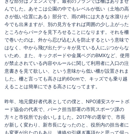
きな部分はフェンスです。最初のプランでは柵はありませ
んでした。あそこは公園の中でもレベルが低い（土地の高
さが低い位置にある）部分で、雨の時には大きな水溜りが
今でも出来ますが、別の見方をすれば周囲の少し上がった
ところからパークを見下ろせることになります。それを柵
で巻いたのは、外から忍び込む人を防止するという意味で
はなく、中から飛び出たデッキが見ている人にぶつからな
いため、また、キックボードや金属ペグのBMXなど、使用
が禁止されている内容やルールに関して利用者に入口の注
意書きを見て欲しい、という意味から低い柵が設置されま
した。柵と言っても高さは約60cmで、キッズでも乗り越
えることは簡単にできる高さになってます。
昨年、地元愛好者代表としての僕と、NPO浦安スケートボ
ード協会の代表で、パーク担当部署の市民スポーツ課の
方々と市役所でお会いしました。2017年の選挙で、市長
が新しく変わり、新市長になったのと、役所内の担当者に
も変更が出たのもあり、連絡や引継ぎ事項かと思って伺っ