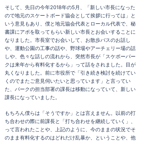
そして、先日の今年2018年の5月、「新しい市長になった
ので地元のスケートボード協会として挨拶に行っては」と
いう意見もあり、僕と地元協会代表とローカル代表で、秘
書課にアポを取ってもらい新しい市長とお会いすることに
なりました。市長室でお会いして、お散歩バスのお話し
や、運動公園の工事の話や、野球場やアーチェリー場の話
しや、色々な話しの流れから、突然市長が「スケボーパー
クは来年から有料化するから」って話をされました。目が
丸くなりました。前に市役所で「引き続き検討を続けてい
くのでまたご意見伺いたいと思っています」と言ってい
た、パークの担当部署の課長は移動になっていて、新しい
課長になっていました。
もちろん僕らは「そうですか」とは言えません。以前の打
ち合わせの際に前課長と「打ち合わせを継続していく」、
って言われたことや、上記のように、今のままの状況でそ
のまま有料化するのはどれだけ乱暴か、ということや、他