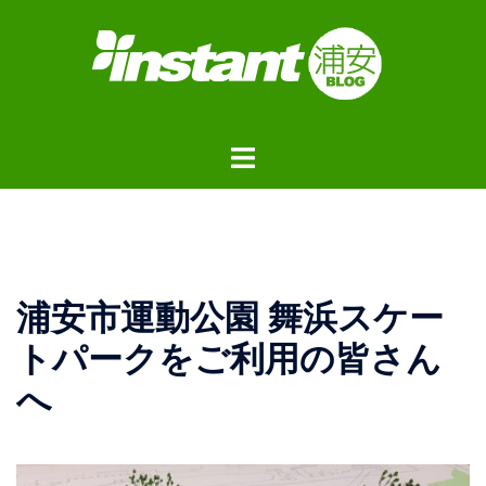
コ
ン
テ
ン
ツ
ト
へ
グ
ス
ル
キ
メ
ッ
ニ
プ
ュ
浦安市運動公園 舞浜スケー
ー
トパークをご利用の皆さん
へ