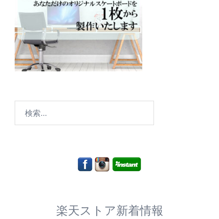
検
索:
楽天ストア新着情報