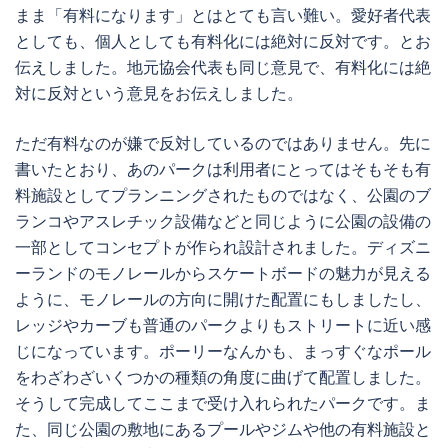
まま「有料になります」とはとても言い難い。愛好者代表
としても、個人としても有料化には絶対に反対です。とお
伝えしました。地元協会代表も同じ意見で、有料化には絶
対に反対という意見をお伝えしました。
ただ有料なのが嫌で反対しているのではありません。先に
書いたとおり、あのパークは利用者にとってはそもそも有
料施設としてプランニングされたものではなく、公園のブ
ランコやアスレチック設備などと同じように公園の設備の
一部としてコンセプトが作られ設計されました。ディズニ
ーランドのモノレールからスケートボードの魅力が見える
ように、モノレールの方向に開けた配置にもしましたし、
レッジやカーブも普通のパークよりもストリートに近い感
じになっています。ポーリーなんかも、まっすぐなポール
をわざわざいくつかの種類の角度に曲げて配置しました。
そうして完成してここまで受け入れられたパークです。ま
た、同じ公園の敷地にあるプールやジムや他の有料施設と