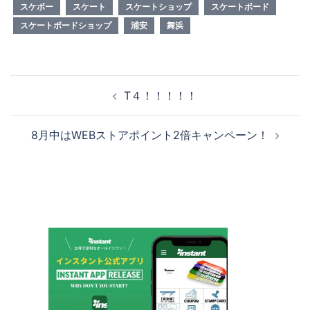
スケボー
スケート
スケートショップ
スケートボード
スケートボードショップ
浦安
舞浜
投
T４！！！！！
稿
ナ
8月中はWEBストアポイント2倍キャンペーン！
ビ
ゲ
ー
シ
ョ
ン