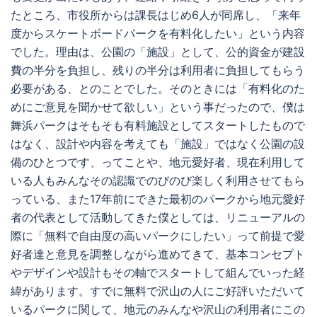
たところ、市役所からは課長はじめ6人が同席し、「来年
度からスケートボードパークを有料化したい」という内容
でした。理由は、公園の「施設」として、公的資金が建設
費の半分を負担し、残りの半分は利用者に負担してもらう
必要がある、とのことでした。そのときには「有料化のた
めにご意見を聞かせて欲しい」という事だったので、僕は
舞浜パークはそもそも有料施設としてスタートしたもので
はなく、設計や内容を考えても「施設」ではなく公園の設
備のひとつです、ってことや、地元愛好者、現在利用して
いる人もみんなその認識でのびのび楽しく利用させてもら
っている、また17年前にできた最初のパークから地元愛好
者の代表として活動してきた僕としては、リニューアルの
際に「無料で自由度の高いパークにしたい」って前提で愛
好者達と意見を調整しながら進めてきて、基本コンセプト
やデザインや設計もその軸でスタートして組んでいった経
緯があります。すでに無料で沢山の人にご好評いただいて
いるパークに関して、地元のみんなや沢山の利用者にこの