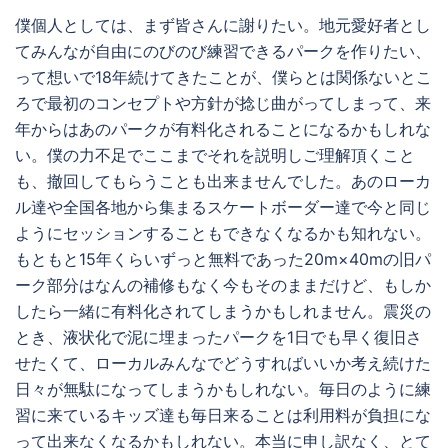
僕個人としては、まず皆さんに謝りたい。地元愛好者とし
てみんなが自由にのびのび練習できるパークを作りたい、
って想いで18年続けてきたことが、僕らとは関係ないとこ
ろで最初のコンセプトや方針が捻じ曲がってしまって、来
年からはあのパークが有料化されることになるかもしれな
い。僕の力不足でここまでそれを説明しご理解頂くこと
も、撤回してもらうことも出来ませんでした。あのローカ
ル達や全国各地から集まるスケートボーダー達で今と同じ
ようにセッションすることもできなくなるかも知れない。
もともと15年くらいずっと無料であった20m×40mの旧パ
ーク部分はなんの補修もなく今もそのままだけど、もしか
したら一緒に有料化されてしまうかもしれません。震災の
とき、液状化で泥に埋まったパークを1日でも早く復旧さ
せたくて、ローカルみんなでどうすればいいか考え続けた
日々が無駄になってしまうかもしれない。毎日のように練
習に来ているキッズ達も毎日来ることは利用料が負担にな
って出来なくなるかもしれない。本当に申し訳なく、とて