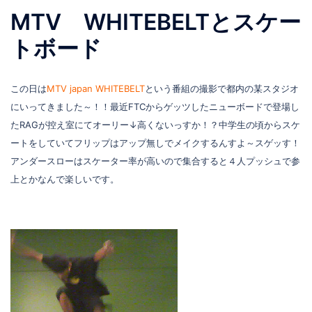
MTV WHITEBELTとスケー
トボード
この日は
MTV japan WHITEBELT
という番組の撮影で都内の某スタジオ
にいってきました～！！最近FTCからゲッツしたニューボードで登場し
たRAGが控え室にてオーリー↓高くないっすか！？中学生の頃からスケ
ートをしていてフリップはアップ無しでメイクするんすよ～スゲッす！
アンダースローはスケーター率が高いので集合すると４人プッシュで参
上とかなんで楽しいです。