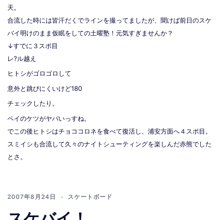
天。
合流した時には皆汗だくでラインを撮ってましたが、聞けば前日のスケ
バイ明けのまま仮眠をしての土曜塾！元気すぎませんか？
↓すでに３スポ目
レ?ル越え
ヒトシがゴロゴロして
意外と跳びにくいけど180
チェックしたり。
ペイのケツがヤバいっすね。
でこの後ヒトシはチョココロネを食べて復活し、浦安方面へ４スポ目。
スミイシも合流して久々のナイトシューティングを楽しんだ赤熊でした
とさ。
2007年8月24日
スケートボード
スケバイ！