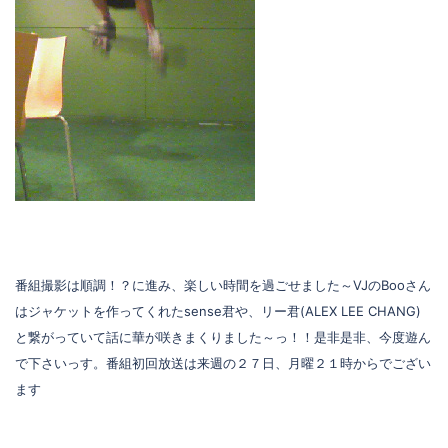
番組撮影は順調！？に進み、楽しい時間を過ごせました～VJのBooさん
はジャケットを作ってくれたsense君や、リー君(ALEX LEE CHANG)
と繋がっていて話に華が咲きまくりました～っ！！是非是非、今度遊ん
で下さいっす。番組初回放送は来週の２７日、月曜２１時からでござい
ます