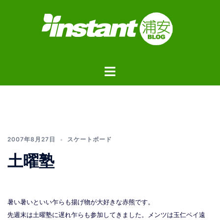
コ
ン
テ
ン
ツ
ト
へ
グ
ス
ル
キ
メ
ッ
ニ
プ
ュ
2007年8月27日
スケートボード
ー
土曜塾
暑い暑いといい乍らも揚げ物が大好きな赤熊です。
先週末は土曜塾に遅れ乍らも参加してきました。メンツは玉仁ペイ遠