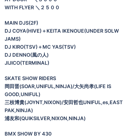
WITH FLYER ＼２５００
MAIN DJS(2F)
DJ COYA(HIVE)＋KEITA IKENOUE(UNDER SOLW
JAMS)
DJ KIRO(TSV)＋MC YAS(TSV)
DJ DENNO(風の人)
JIJICO(TERMINAL)
SKATE SHOW RIDERS
岡田晋(SOAR,UNIFUL,NINJA)/大矢尚孝(LIFE IS
GOOD,UNIFUL)
三枝博貴(JOYNT,NIXON)/安田哲也UNIFUL,es,EAST
PAK,NINJA)
浦友和(QUIKSILVER,NIXON,NINJA)
BMX SHOW BY 430