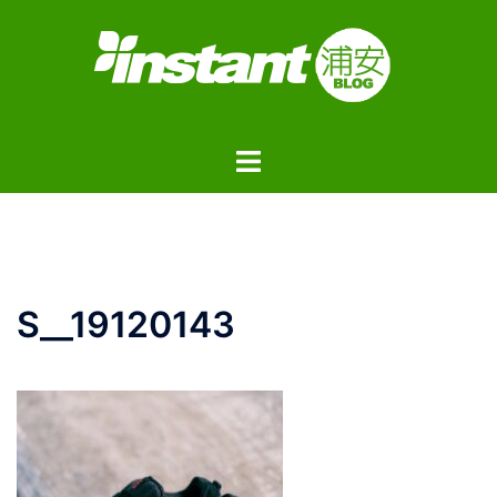
コ
ン
テ
ン
ツ
ト
へ
グ
ス
ル
キ
メ
ッ
ニ
プ
ュ
S__19120143
ー