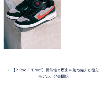
投
【P-Rod 1 “Bred”】機能性と歴史を兼ね備えた復刻
稿
モデル、発売開始
ナ
ビ
ゲ
ー
シ