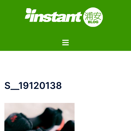
コ
ン
テ
ン
ツ
ト
へ
グ
ス
ル
キ
メ
ッ
ニ
プ
ュ
S__19120138
ー