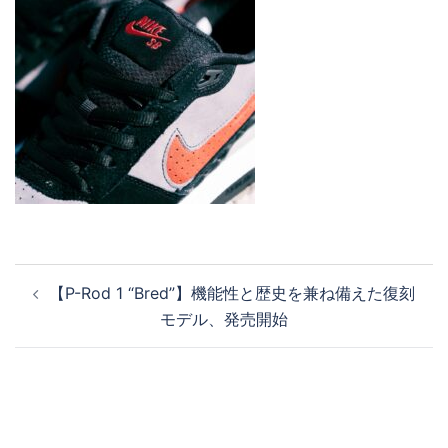
投
【P-Rod 1 “Bred”】機能性と歴史を兼ね備えた復刻
稿
モデル、発売開始
ナ
ビ
ゲ
ー
シ