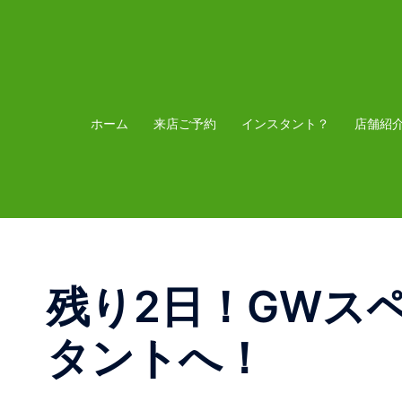
コ
ン
テ
ン
ツ
ホーム
来店ご予約
インスタント？
店舗紹
へ
ス
キ
ッ
プ
残り2日！GWス
タントへ！