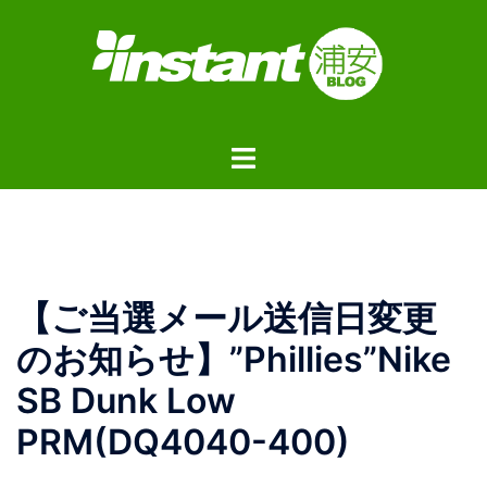
コ
ン
テ
ン
ツ
ト
へ
グ
ス
ル
キ
メ
ッ
ニ
プ
ュ
【ご当選メール送信日変更
ー
のお知らせ】”Phillies”Nike
SB Dunk Low
PRM(DQ4040-400)