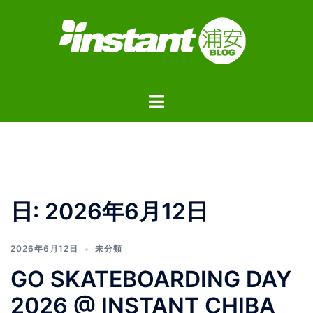
コ
ン
テ
ン
ツ
ト
へ
グ
ス
ル
キ
メ
ッ
ニ
プ
ュ
日:
2026年6月12日
ー
2026年6月12日
未分類
GO SKATEBOARDING DAY
2026 @ INSTANT CHIBA