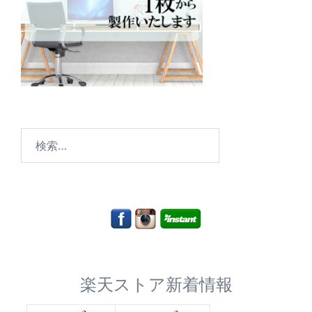
検
索:
楽天ストア新着情報