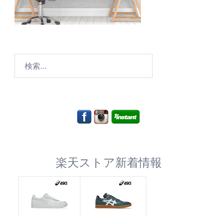
検
索:
楽天ストア新着情報