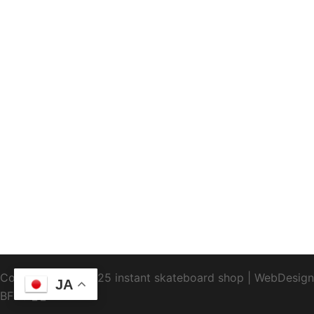
Copyright1995-2025 instant skateboard shop
|
WebDesign
JA
BFTC
_ _.