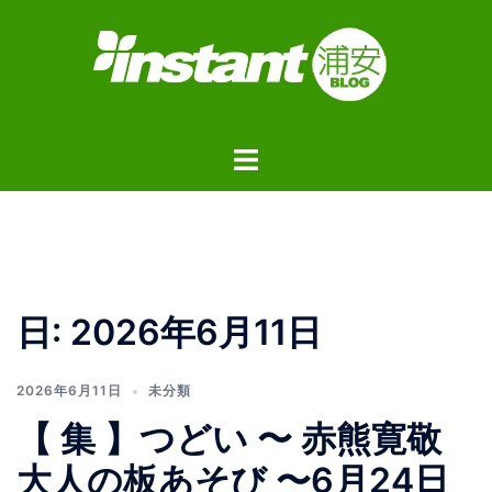
コ
ン
テ
ン
ツ
ト
へ
グ
ス
ル
キ
メ
ッ
ニ
プ
ュ
日:
2026年6月11日
ー
2026年6月11日
未分類
【 集 】つどい 〜 赤熊寛敬
大人の板あそび 〜6月24日