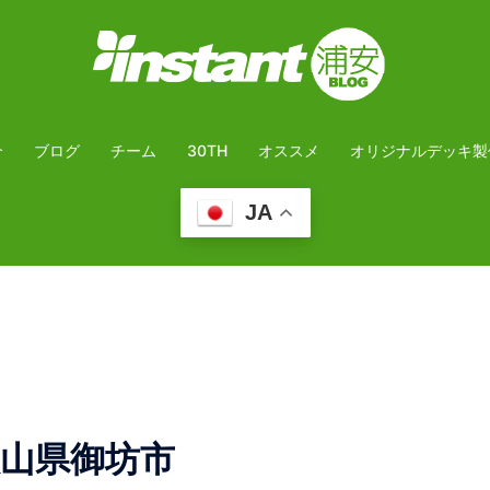
介
ブログ
チーム
30TH
オススメ
オリジナルデッキ製
JA
歌山県御坊市