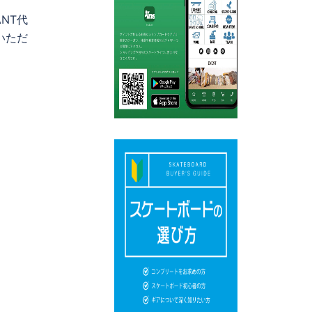
NT代
いただ