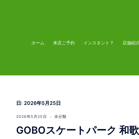
コ
ン
テ
ン
ツ
ホーム
来店ご予約
インスタント？
店舗紹
へ
ス
キ
ッ
プ
日:
2026年5月25日
2026年5月25日
未分類
GOBOスケートパーク 和