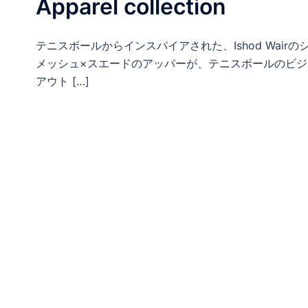
Apparel collection
テニスボールからインスパイアされた、Ishod Wai
メッシュ×スエードのアッパーが、テニスボールのビ
アウト […]