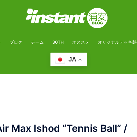
介
ブログ
チーム
30TH
オススメ
オリジナルデッキ製
JA
Max Ishod “Tennis Ball” /