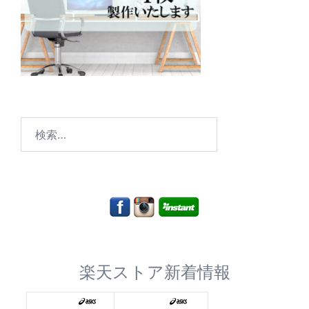
検
索:
楽天ストア新着情報