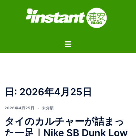
コ
ン
テ
ン
ツ
ト
へ
グ
ス
ル
キ
メ
ッ
ニ
プ
ュ
日:
2026年4月25日
ー
2026年4月25日
未分類
タイのカルチャーが詰まっ
た一足｜Nike SB Dunk Low