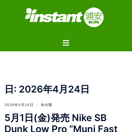
コ
ン
テ
ン
ツ
ト
へ
グ
ス
ル
キ
メ
ッ
ニ
プ
ュ
日:
2026年4月24日
ー
2026年4月24日
未分類
5月1日(金)発売 Nike SB
Dunk Low Pro “Muni Fast