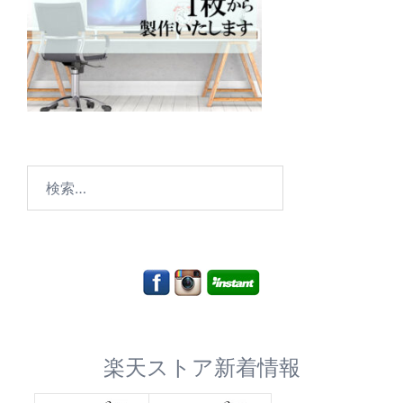
検
索:
楽天ストア新着情報