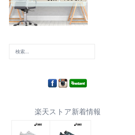
検
索:
楽天ストア新着情報