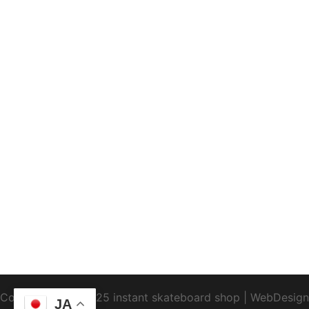
Copyright1995-2025 instant skateboard shop
|
WebDesign
JA