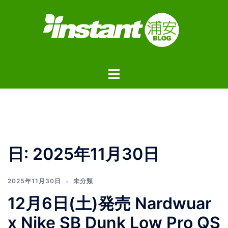
コ
ン
テ
ン
ツ
ト
へ
グ
ス
ル
キ
メ
ッ
ニ
プ
ュ
日:
2025年11月30日
ー
2025年11月30日
未分類
12月6日(土)発売 Nardwuar
x Nike SB Dunk Low Pro QS