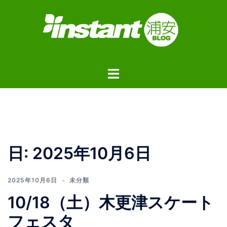
コ
ン
テ
ン
ツ
ト
へ
グ
ス
ル
キ
メ
ッ
ニ
プ
ュ
日:
2025年10月6日
ー
2025年10月6日
未分類
10/18（土）木更津スケート
フェスタ