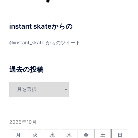
instant skateからの
@instant_skate からのツイート
過去の投稿
過
去
の
投
稿
2025年10月
月
火
水
木
金
土
日