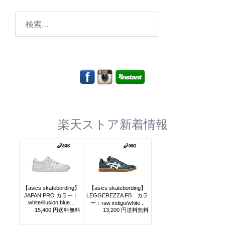
検
索:
楽天ストア新着情報