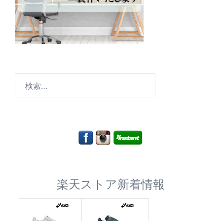
検
索:
楽天ストア新着情報