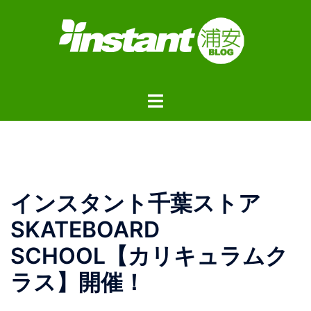
コ
ン
テ
ン
ツ
ト
へ
グ
ス
ル
キ
メ
ッ
ニ
プ
ュ
インスタント千葉ストア
ー
SKATEBOARD
SCHOOL【カリキュラムク
ラス】開催！