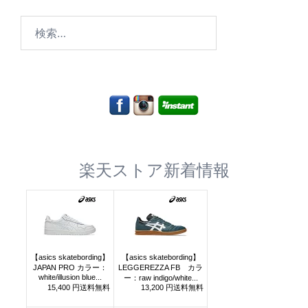
検
索:
楽天ストア新着情報