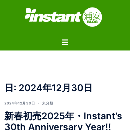
コ
ン
テ
ン
ツ
ト
へ
グ
ス
ル
キ
メ
ッ
ニ
プ
ュ
日:
2024年12月30日
ー
2024年12月30日
未分類
新春初売2025年・Instant’s
30th Anniversary Year!!