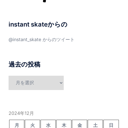
instant skateからの
@instant_skate からのツイート
過去の投稿
過
去
の
投
稿
2024年12月
月
火
水
木
金
土
日