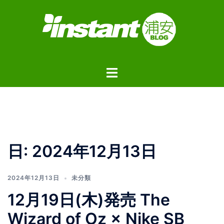
コ
ン
テ
ン
ツ
ト
へ
グ
ス
ル
キ
メ
ッ
ニ
プ
ュ
日:
2024年12月13日
ー
2024年12月13日
未分類
12月19日(木)発売 The
Wizard of Oz × Nike SB