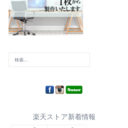
検
索:
楽天ストア新着情報