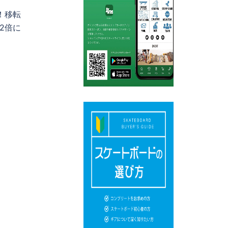
！移転
2倍に