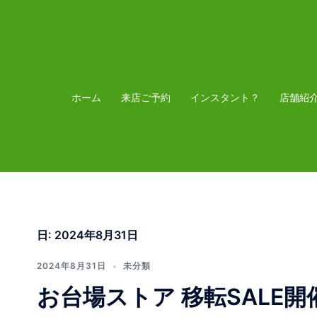
コ
ン
テ
ン
ツ
ホーム
来店ご予約
インスタント？
店舗紹
へ
ス
キ
ッ
プ
日:
2024年8月31日
2024年8月31日
未分類
お台場ストア 移転SALE開