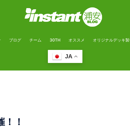
介
ブログ
チーム
30TH
オススメ
オリジナルデッキ製
JA
催！！