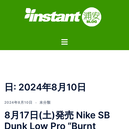
コ
ン
テ
ン
ツ
ト
へ
グ
ス
ル
キ
メ
ッ
ニ
プ
ュ
日:
2024年8月10日
ー
2024年8月10日
未分類
8月17日(土)発売 Nike SB
Dunk Low Pro “Burnt