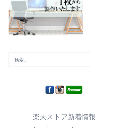
検
索:
楽天ストア新着情報