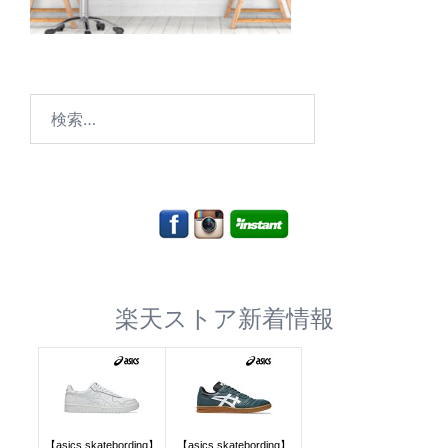
検
索:
楽天ストア新着情報