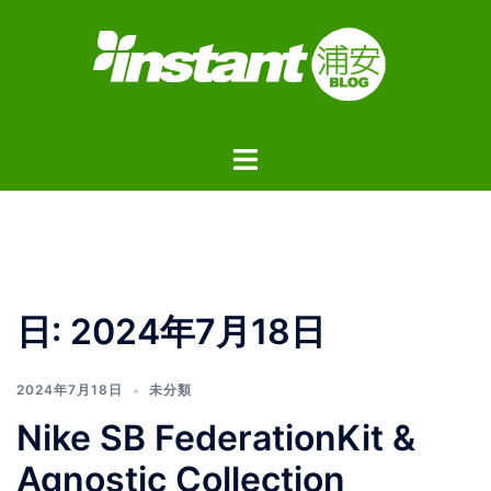
コ
ン
テ
ン
ツ
ト
へ
グ
ス
ル
キ
メ
ッ
ニ
プ
ュ
日:
2024年7月18日
ー
2024年7月18日
未分類
Nike SB FederationKit &
Agnostic Collection